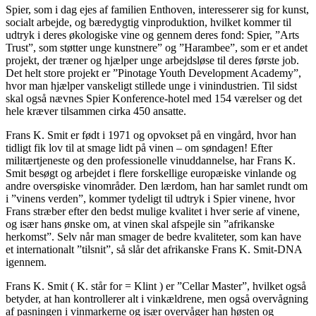
Spier, som i dag ejes af familien Enthoven, interesserer sig for kunst,
socialt arbejde, og bæredygtig vinproduktion, hvilket kommer til
udtryk i deres økologiske vine og gennem deres fond: Spier, ”Arts
Trust”, som støtter unge kunstnere” og ”Harambee”, som er et andet
projekt, der træner og hjælper unge arbejdsløse til deres første job.
Det helt store projekt er ”Pinotage Youth Development Academy”,
hvor man hjælper vanskeligt stillede unge i vinindustrien. Til sidst
skal også nævnes Spier Konference-hotel med 154 værelser og det
hele kræver tilsammen cirka 450 ansatte.
Frans K. Smit er født i 1971 og opvokset på en vingård, hvor han
tidligt fik lov til at smage lidt på vinen – om søndagen! Efter
militærtjeneste og den professionelle vinuddannelse, har Frans K.
Smit besøgt og arbejdet i flere forskellige europæiske vinlande og
andre oversøiske vinområder. Den lærdom, han har samlet rundt om
i ”vinens verden”, kommer tydeligt til udtryk i Spier vinene, hvor
Frans stræber efter den bedst mulige kvalitet i hver serie af vinene,
og især hans ønske om, at vinen skal afspejle sin ”afrikanske
herkomst”. Selv når man smager de bedre kvaliteter, som kan have
et internationalt ”tilsnit”, så slår det afrikanske Frans K. Smit-DNA
igennem.
Frans K. Smit ( K. står for = Klint ) er ”Cellar Master”, hvilket også
betyder, at han kontrollerer alt i vinkældrene, men også overvågning
af pasningen i vinmarkerne og især overvåger han høsten og