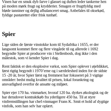
Vinen har en smuk dyb farve i glasset og duften leder tankerne hen
på moden mørk frugt og krydderier. Smagen er frugtfyldig med
bløde tanniner og dejlig afbalanceret smag. Anbefales til oksekød,
fyldige pastaretter eller frisk tunbøf.
Spier
Lige siden de første vinstokke kom til Sydafrika i 1655, er der
langsomt kommet flere og flere vingårde til og allerede i 1692
begyndte Spier at producere vin i Stellenbosh, dog ikke i den
målestok, som vi kender Spier i dag.
Rent faktisk er den eksplosive vækst, som Spier oplever i øjeblikket,
først rigtig begyndt i 1970’erne og i særdeleshed inden for de sidste
15 -20 år, hvor Spier først og fremmest har fokuseret på 3 vigtige
områder: bedst mulig kvalitet til prisen, lokal forankring og
ansvarlighed overfor de ansatte og miljøet.
Spier ejer 170 ha. vinmarker, hvoraf 120 ha. dyrkes økologisk og de
har derudover kontraktkøb fra yderligere 450 ha. Til at styre
vinfremstillingen har chef-vinmager Frans K. Smit et hold af dygtige
vinfolk, som han selv har oplært.