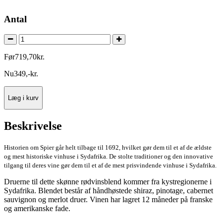
Antal
Før
719
,
70
kr.
Nu
349
,
-
kr.
Læg i kurv
Beskrivelse
Historien om Spier går helt tilbage til 1692, hvilket gør dem til et af de ældste
og mest historiske vinhuse i Sydafrika. De stolte traditioner og den innovative
tilgang til deres vine gør dem til et af de mest prisvindende vinhuse i Sydafrika.
Druerne til dette skønne rødvinsblend kommer fra kystregionerne i
Sydafrika. Blendet består af håndhøstede shiraz, pinotage, cabernet
sauvignon og merlot druer. Vinen har lagret 12 måneder på franske
og amerikanske fade.