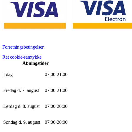
Forretningsbetingelser
Ret cookie-samtykke
Åbningstider
I dag
0
7
:
0
0
-
21
:
0
0
Fredag d. 7. august
0
7
:
0
0
-
21
:
0
0
Lørdag d. 8. august
0
7
:
0
0
-
20
:
0
0
Søndag d. 9. august
0
7
:
0
0
-
20
:
0
0