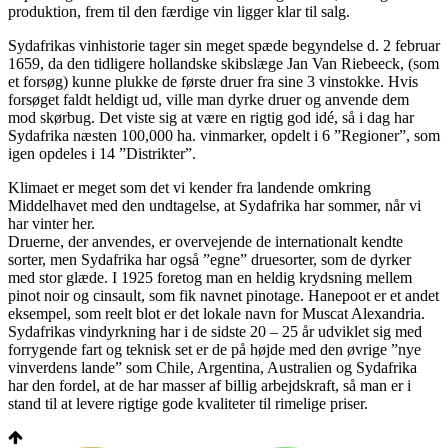
produktion, frem til den færdige vin ligger klar til salg.
Sydafrikas vinhistorie tager sin meget spæde begyndelse d. 2 februar
1659, da den tidligere hollandske skibslæge Jan Van Riebeeck, (som
et forsøg) kunne plukke de første druer fra sine 3 vinstokke. Hvis
forsøget faldt heldigt ud, ville man dyrke druer og anvende dem
mod skørbug. Det viste sig at være en rigtig god idé, så i dag har
Sydafrika næsten 100,000 ha. vinmarker, opdelt i 6 ”Regioner”, som
igen opdeles i 14 ”Distrikter”.
Klimaet er meget som det vi kender fra landende omkring
Middelhavet med den undtagelse, at Sydafrika har sommer, når vi
har vinter her.
Druerne, der anvendes, er overvejende de internationalt kendte
sorter, men Sydafrika har også ”egne” druesorter, som de dyrker
med stor glæde. I 1925 foretog man en heldig krydsning mellem
pinot noir og cinsault, som fik navnet pinotage. Hanepoot er et andet
eksempel, som reelt blot er det lokale navn for Muscat Alexandria.
Sydafrikas vindyrkning har i de sidste 20 – 25 år udviklet sig med
forrygende fart og teknisk set er de på højde med den øvrige ”nye
vinverdens lande” som Chile, Argentina, Australien og Sydafrika
har den fordel, at de har masser af billig arbejdskraft, så man er i
stand til at levere rigtige gode kvaliteter til rimelige priser.