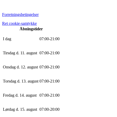
Forretningsbetingelser
Ret cookie-samtykke
Åbningstider
I dag
0
7
:
0
0
-
21
:
0
0
Tirsdag d. 11. august
0
7
:
0
0
-
21
:
0
0
Onsdag d. 12. august
0
7
:
0
0
-
21
:
0
0
Torsdag d. 13. august
0
7
:
0
0
-
21
:
0
0
Fredag d. 14. august
0
7
:
0
0
-
21
:
0
0
Lørdag d. 15. august
0
7
:
0
0
-
20
:
0
0