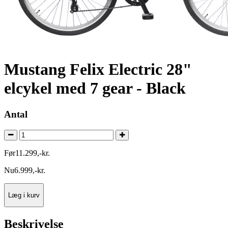
Mustang Felix Electric 28"
elcykel med 7 gear - Black
Antal
Før
11.299
,
-
kr.
Nu
6.999
,
-
kr.
Læg i kurv
Beskrivelse