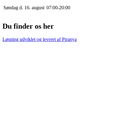
Søndag d. 16. august
0
7
:
0
0
-
20
:
0
0
Du finder os her
Løsning udviklet og leveret af
Piranya