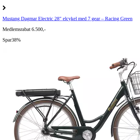
Mustang Dagmar Electric 28" elcykel med 7 gear – Racing Green
Medlemsrabat 6.500,-
Spar
38%