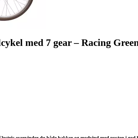
cykel med 7 gear – Racing Gree
ectric overvinder du både bakker og modvind med pusten i god 