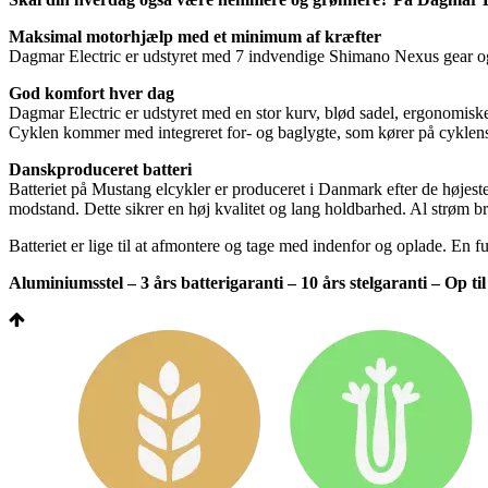
Maksimal motorhjælp med et minimum af kræfter
Dagmar Electric er udstyret med 7 indvendige Shimano Nexus gear og f
God komfort hver dag
Dagmar Electric er udstyret med en stor kurv, blød sadel, ergonomiske g
Cyklen kommer med integreret for- og baglygte, som kører på cyklens 
Danskproduceret batteri
Batteriet på Mustang elcykler er produceret i Danmark efter de højeste s
modstand. Dette sikrer en høj kvalitet og lang holdbarhed. Al strøm brug
Batteriet er lige til at afmontere og tage med indenfor og oplade. En f
Aluminiumsstel – 3 års batterigaranti – 10 års stelgaranti – Op ti