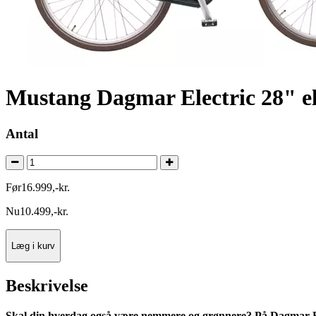
Mustang Dagmar Electric 28" el
Antal
Før
16.999
,
-
kr.
Nu
10.499
,
-
kr.
Læg i kurv
Beskrivelse
Skal din hverdag også være nemmere og grønnere? På Dagmar El