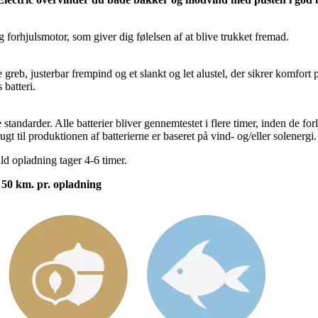
orhjulsmotor, som giver dig følelsen af at blive trukket fremad.
reb, justerbar frempind og et slankt og let alustel, der sikrer komfort 
batteri.
tandarder. Alle batterier bliver gennemtestet i flere timer, inden de for
t til produktionen af batterierne er baseret på vind- og/eller solenergi.
uld opladning tager 4-6 timer.
l 50 km. pr. opladning