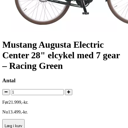
Mustang Augusta Electric
Center 28" elcykel med 7 gear
– Racing Green
Antal
Før
21.999
,
-
kr.
Nu
13.499
,
-
kr.
Læg i kurv