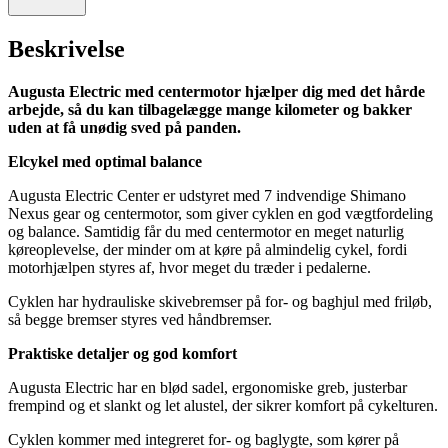
Beskrivelse
Augusta Electric med centermotor hjælper dig med det hårde
arbejde, så du kan tilbagelægge mange kilometer og bakker
uden at få unødig sved på panden.
Elcykel med optimal balance
Augusta Electric Center er udstyret med 7 indvendige Shimano
Nexus gear og centermotor, som giver cyklen en god vægtfordeling
og balance. Samtidig får du med centermotor en meget naturlig
køreoplevelse, der minder om at køre på almindelig cykel, fordi
motorhjælpen styres af, hvor meget du træder i pedalerne.
Cyklen har hydrauliske skivebremser på for- og baghjul med friløb,
så begge bremser styres ved håndbremser.
Praktiske detaljer og god komfort
Augusta Electric har en blød sadel, ergonomiske greb, justerbar
frempind og et slankt og let alustel, der sikrer komfort på cykelturen.
Cyklen kommer med integreret for- og baglygte, som kører på