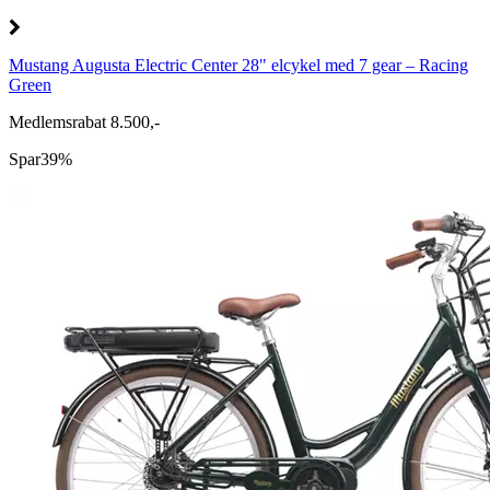
Mustang Augusta Electric Center 28" elcykel med 7 gear – Racing
Green
Medlemsrabat 8.500,-
Spar
39%