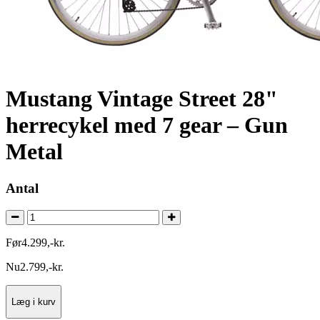
Mustang Vintage Street 28"
herrecykel med 7 gear – Gun
Metal
Antal
Før
4.299
,
-
kr.
Nu
2.799
,
-
kr.
Læg i kurv