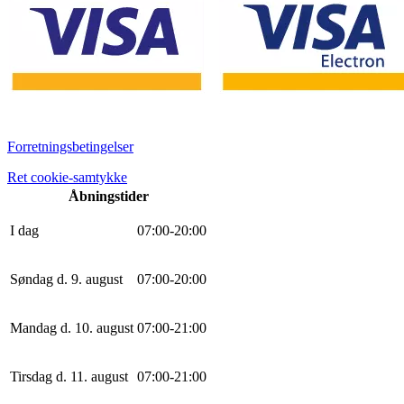
Forretningsbetingelser
Ret cookie-samtykke
Åbningstider
I dag
0
7
:
0
0
-
20
:
0
0
Søndag d. 9. august
0
7
:
0
0
-
20
:
0
0
Mandag d. 10. august
0
7
:
0
0
-
21
:
0
0
Tirsdag d. 11. august
0
7
:
0
0
-
21
:
0
0