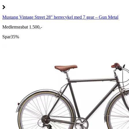
Mustang Vintage Street 28" herrecykel med 7 gear – Gun Metal
Medlemsrabat 1.500,-
Spar
35%