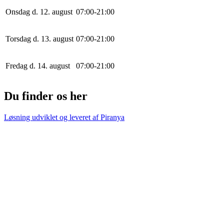
Onsdag d. 12. august
0
7
:
0
0
-
21
:
0
0
Torsdag d. 13. august
0
7
:
0
0
-
21
:
0
0
Fredag d. 14. august
0
7
:
0
0
-
21
:
0
0
Du finder os her
Løsning udviklet og leveret af
Piranya