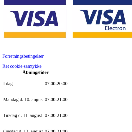
Forretningsbetingelser
Ret cookie-samtykke
Åbningstider
I dag
0
7
:
0
0
-
20
:
0
0
Mandag d. 10. august
0
7
:
0
0
-
21
:
0
0
Tirsdag d. 11. august
0
7
:
0
0
-
21
:
0
0
Onsdag d. 12. august
0
7
:
0
0
-
21
:
0
0