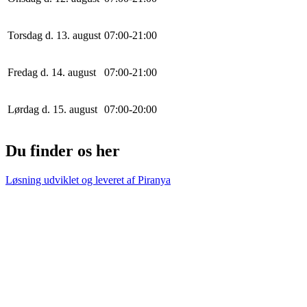
Torsdag d. 13. august
0
7
:
0
0
-
21
:
0
0
Fredag d. 14. august
0
7
:
0
0
-
21
:
0
0
Lørdag d. 15. august
0
7
:
0
0
-
20
:
0
0
Du finder os her
Løsning udviklet og leveret af
Piranya