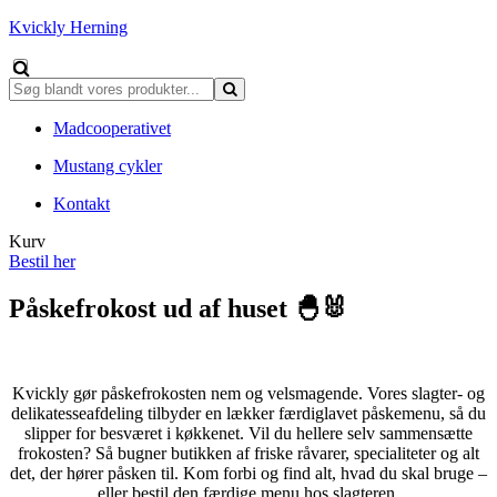
Kvickly Herning
Madcooperativet
Mustang cykler
Kontakt
Kurv
Bestil her
Påskefrokost ud af huset 🐣🐰
Kvickly gør påskefrokosten nem og velsmagende. Vores slagter- og
delikatesseafdeling tilbyder en lækker færdiglavet påskemenu, så du
slipper for besværet i køkkenet. Vil du hellere selv sammensætte
frokosten? Så bugner butikken af friske råvarer, specialiteter og alt
det, der hører påsken til.
Kom forbi og find alt, hvad du skal bruge –
eller bestil den færdige menu hos slagteren.